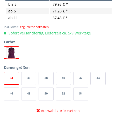
bis
5
79,95 € *
ab
6
71,20 € *
ab
11
67,45 € *
inkl. MwSt.
zzgl. Versandkosten
Sofort versandfertig, Lieferzeit ca. 5-9 Werktage
Farbe:
Damengrößen
34
36
38
40
42
44
46
48
50
52
54
Auswahl zurücksetzen