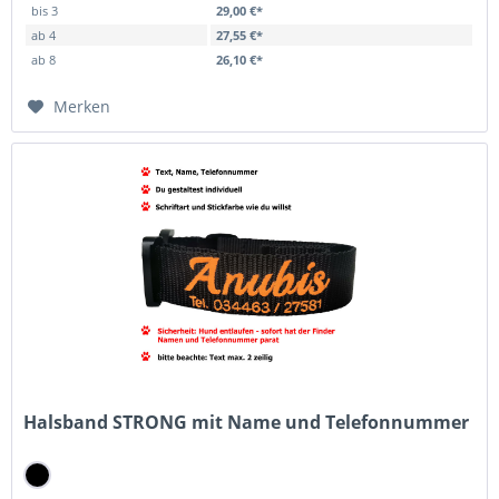
bis
3
29,00 €*
ab
4
27,55 €*
ab
8
26,10 €*
Merken
Halsband STRONG mit Name und Telefonnummer