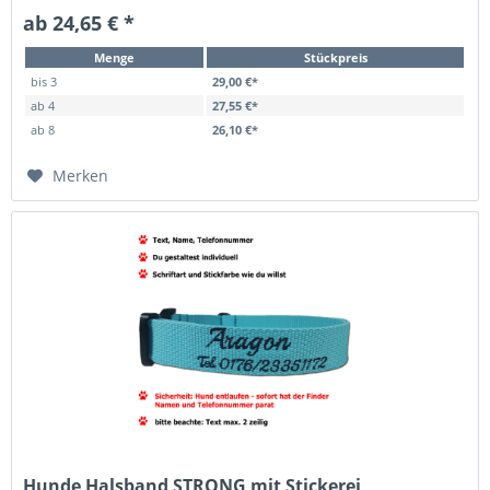
ab 24,65 € *
Menge
Stückpreis
bis
3
29,00 €*
ab
4
27,55 €*
ab
8
26,10 €*
Merken
Hunde Halsband STRONG mit Stickerei