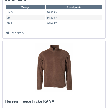
Menge
Stückpreis
bis
3
36,90 €*
ab
4
34,80 €*
ab
11
32,50 €*
Merken
Herren Fleece Jacke RANA