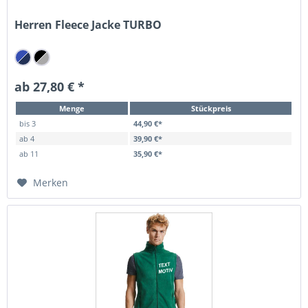
Herren Fleece Jacke TURBO
ab 27,80 € *
Menge
Stückpreis
bis
3
44,90 €*
ab
4
39,90 €*
ab
11
35,90 €*
Merken