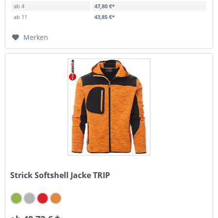
ab
4
47,80 €*
ab
11
43,85 €*
Merken
Strick Softshell Jacke TRIP