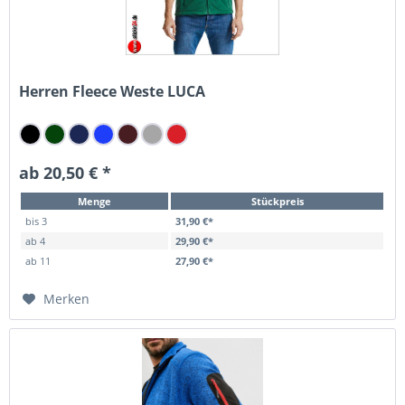
Herren Fleece Weste LUCA
ab 20,50 € *
Menge
Stückpreis
bis
3
31,90 €*
ab
4
29,90 €*
ab
11
27,90 €*
Merken