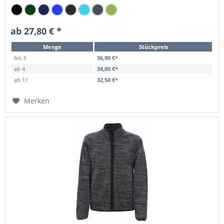
ab 27,80 € *
Menge
Stückpreis
bis
3
36,90 €*
ab
4
34,80 €*
ab
11
32,50 €*
Merken