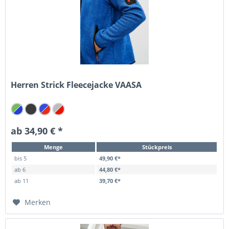
Herren Strick Fleecejacke VAASA
ab 34,90 € *
Menge
Stückpreis
bis
5
49,90 €*
ab
6
44,80 €*
ab
11
39,70 €*
Merken