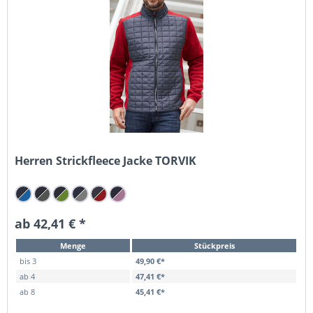
Herren Strickfleece Jacke TORVIK
ab 42,41 € *
Menge
Stückpreis
bis
3
49,90 €*
ab
4
47,41 €*
ab
8
45,41 €*