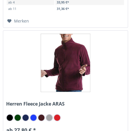
ab
4
33,95 €*
ab
11
31,36 €*
Merken
Herren Fleece Jacke ARAS
ab 27,80 € *