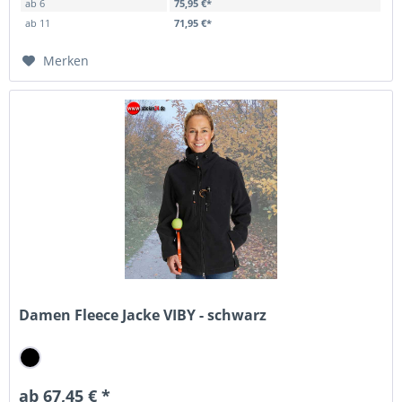
ab
6
75,95 €*
ab
11
71,95 €*
Merken
Damen Fleece Jacke VIBY - schwarz
ab 67,45 € *