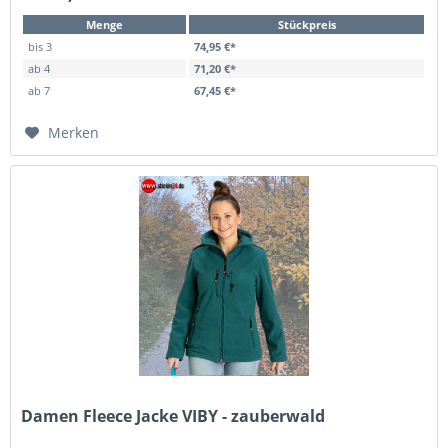
Menge
Stückpreis
bis
3
74,95 €*
ab
4
71,20 €*
ab
7
67,45 €*
Merken
Damen Fleece Jacke VIBY - zauberwald