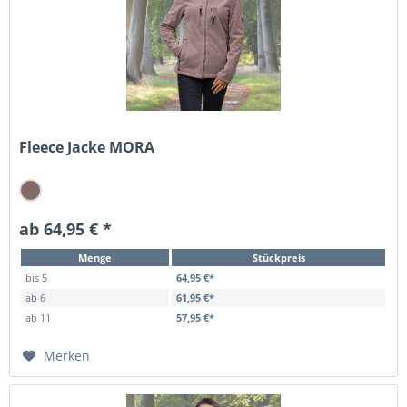
Fleece Jacke MORA
ab 64,95 € *
Menge
Stückpreis
bis
5
64,95 €*
ab
6
61,95 €*
ab
11
57,95 €*
Merken