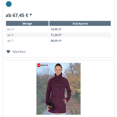
ab 67,45 € *
Menge
Stückpreis
bis
3
74,95 €*
ab
4
71,20 €*
ab
7
68,95 €*
Merken