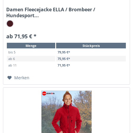
Damen Fleecejacke ELLA / Brombeer /
Hundesport...
ab 71,95 € *
Menge
Stückpreis
bis
5
79,95 €*
ab
6
75,95 €*
ab
11
71,95 €*
Merken