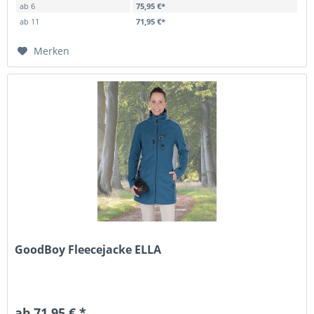
ab
6
75,95 €*
ab
11
71,95 €*
Merken
GoodBoy Fleecejacke ELLA
ab 71,95 € *