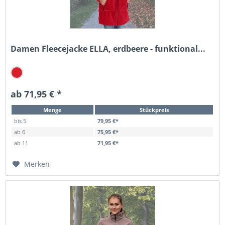
Damen Fleecejacke ELLA, erdbeere - funktional...
ab 71,95 € *
Menge
Stückpreis
bis
5
79,95 €*
ab
6
75,95 €*
ab
11
71,95 €*
Merken