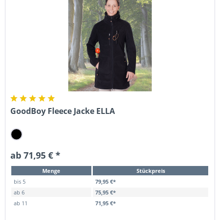
GoodBoy Fleece Jacke ELLA
ab 71,95 € *
Menge
Stückpreis
bis
5
79,95 €*
ab
6
75,95 €*
ab
11
71,95 €*