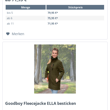
Menge
Stückpreis
bis
5
79,95 €*
ab
6
75,95 €*
ab
11
71,95 €*
Merken
Goodboy Fleecejacke ELLA besticken