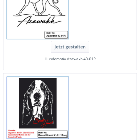
Jetzt gestalten
Hundemotiv Azawakh 40-01R