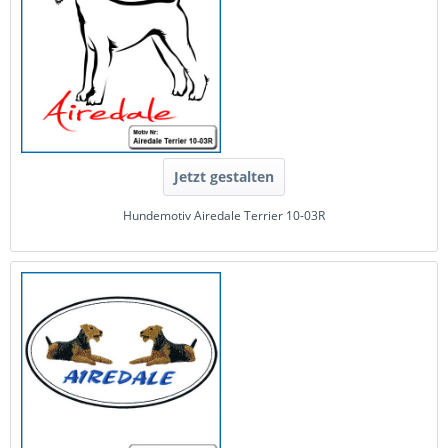
Jetzt gestalten
Hundemotiv Airedale Terrier 10-03R