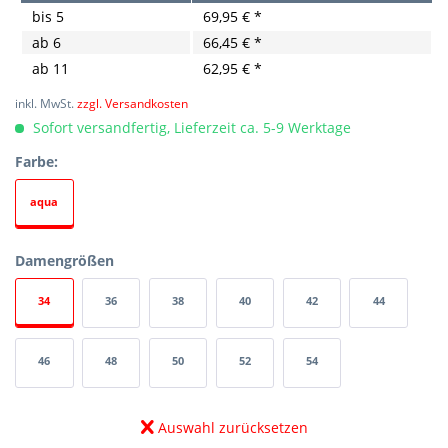
bis
5
69,95 € *
ab
6
66,45 € *
ab
11
62,95 € *
inkl. MwSt.
zzgl. Versandkosten
Sofort versandfertig, Lieferzeit ca. 5-9 Werktage
Farbe:
aqua
Damengrößen
34
36
38
40
42
44
46
48
50
52
54
Auswahl zurücksetzen