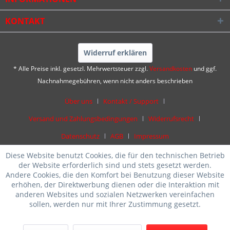
KONTAKT
Widerruf erklären
* Alle Preise inkl. gesetzl. Mehrwertsteuer zzgl.
Versandkosten
und ggf.
Nachnahmegebühren, wenn nicht anders beschrieben
Über uns
Kontakt / Support
Versand und Zahlungsbedingungen
Widerrufsrecht
Datenschutz
AGB
Impressum
Diese Website benutzt Cookies, die für den technischen Betrieb
der Website erforderlich sind und stets gesetzt werden.
Andere Cookies, die den Komfort bei Benutzung dieser Website
erhöhen, der Direktwerbung dienen oder die Interaktion mit
anderen Websites und sozialen Netzwerken vereinfachen
sollen, werden nur mit Ihrer Zustimmung gesetzt.