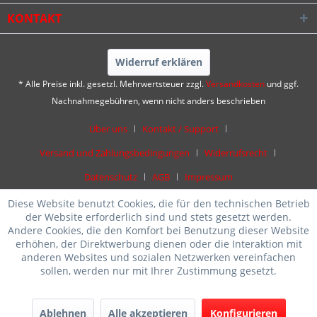
KONTAKT
Widerruf erklären
* Alle Preise inkl. gesetzl. Mehrwertsteuer zzgl.
Versandkosten
und ggf.
Nachnahmegebühren, wenn nicht anders beschrieben
Über uns
Kontakt / Support
Versand und Zahlungsbedingungen
Widerrufsrecht
Datenschutz
AGB
Impressum
Diese Website benutzt Cookies, die für den technischen Betrieb
der Website erforderlich sind und stets gesetzt werden.
Andere Cookies, die den Komfort bei Benutzung dieser Website
erhöhen, der Direktwerbung dienen oder die Interaktion mit
anderen Websites und sozialen Netzwerken vereinfachen
sollen, werden nur mit Ihrer Zustimmung gesetzt.
Ablehnen
Alle akzeptieren
Konfigurieren