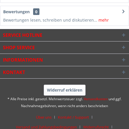
Bewertungen
0
Bewertungen lesen, schreiben und diskutieren...
mehr
SERVICE HOTLINE
SHOP SERVICE
INFORMATIONEN
KONTAKT
Widerruf erklären
* Alle Preise inkl. gesetzl. Mehrwertsteuer zzgl.
Versandkosten
und ggf.
Nachnahmegebühren, wenn nicht anders beschrieben
Über uns
Kontakt / Support
Versand und Zahlungsbedingungen
Widerrufsrecht