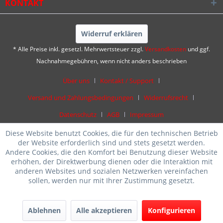
KONTAKT
Widerruf erklären
* Alle Preise inkl. gesetzl. Mehrwertsteuer zzgl.
Versandkosten
und ggf.
Nachnahmegebühren, wenn nicht anders beschrieben
Über uns
Kontakt / Support
Versand und Zahlungsbedingungen
Widerrufsrecht
Datenschutz
AGB
Impressum
Diese Website benutzt Cookies, die für den technischen Betrieb
der Website erforderlich sind und stets gesetzt werden.
Andere Cookies, die den Komfort bei Benutzung dieser Website
erhöhen, der Direktwerbung dienen oder die Interaktion mit
anderen Websites und sozialen Netzwerken vereinfachen
sollen, werden nur mit Ihrer Zustimmung gesetzt.
Ablehnen
Alle akzeptieren
Konfigurieren