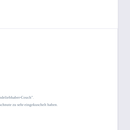
Hundeliebhaber-Couch".
ischnute zu sehr eingekuschelt haben.