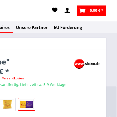
0,00 € *
oires
Unsere Partner
EU Förderung
be"
€ *
l. Versandkosten
sandfertig, Lieferzeit ca. 5-9 Werktage