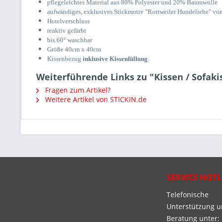
pflegeleichtes Material aus 80% Polyester und 20% Baumwolle
aufwändiges, exklusives Stickmotiv "Rottweiler Hundeliebe" von
Hotelverschluss
reaktiv gefärbt
bis 60° waschbar
Größe 40cm x 40cm
Kissenbezug
inklusive Kissenfüllung
.
Weiterführende Links zu "Kissen / Sofak
Fragen zum Artikel?
Weitere Artikel von STICKIN.de
SERVICE HOTL
Telefonische
Unterstützung 
Beratung unter: