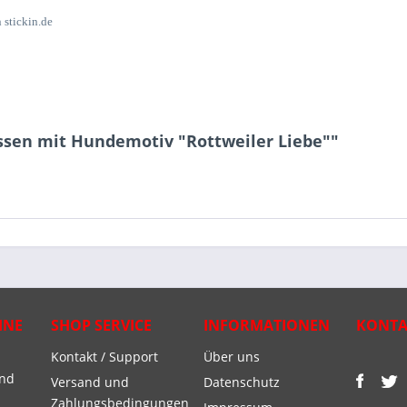
 stickin.de
issen mit Hundemotiv "Rottweiler Liebe""
INE
SHOP SERVICE
INFORMATIONEN
KONTA
Kontakt / Support
Über uns
und
Versand und
Datenschutz
Zahlungsbedingungen